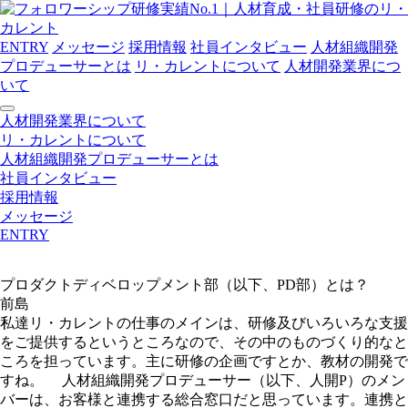
ENTRY
メッセージ
採用情報
社員インタビュー
人材組織開発
プロデューサーとは
リ・カレントについて
人材開発業界につ
いて
toggle
人材開発業界について
navigation
リ・カレントについて
人材組織開発プロデューサーとは
社員インタビュー
採用情報
メッセージ
ENTRY
プロダクトディベロップメント部（以下、PD部）とは？
前島
私達リ・カレントの仕事のメインは、研修及びいろいろな支援
をご提供するというところなので、その中のものづくり的なと
ころを担っています。主に研修の企画ですとか、教材の開発で
すね。 人材組織開発プロデューサー（以下、人開P）のメン
バーは、お客様と連携する総合窓口だと思っています。連携と