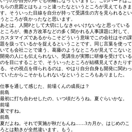
いうのが自分の中でも明確になっていますし、このパートはこ
ちらの意図とはちょっと違ったなというところが見えてもきま
す。そういった目線を自分が持って受講生の方を見られるとい
うところが良かったなと思います。
あとは、人開Pとして大切にしなきゃいけないなと思っている
ところが、働き方改革などの多く聞かれる人事課題に対して、
カスタマイズであるからこそどういう意味でこの会社はその課
題を扱っているかを捉えるということです。同じ言葉を使って
いても会社ごとで違う、葛藤のようなところが見えてこないと
開発の人にも伝えられない。受講生が実際に研修を受けている
のを目にすることで、そういったところが結構見えてきたりす
る。その視点を得られるのは、やはり自分自身も開発に関わっ
ていたからこそかもしれないなというところもありました。
仕事を通して感じた、前場くんの成長は？
前島
最初に打ち合わせしたの、いつ頃だろうね。夏ぐらいかな。
前場
夏ですね。
前島
夏だよね。それで実施が秋だもんね……3カ月か。はじめのこ
ろとは動きが全然違います、もう。