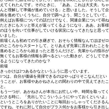
えてくれたんです。そのときに、「ああ、これは大丈夫。ちゃ
んと理解して準備が進めていける」と思いました。そうして企
画を進めていくうちに、自分で調べよう、聞こうとしていて。
例えばお客様についての話だけでなく、関連企業について尋ね
たときにもスッと答えが返ってくるようになり、ああ、お客様
のほうを向いて仕事がしていける状況になってきたなと思って
いました。
前場くんも初めての引き継ぎで、おそらく情報なんてほぼゼロ
のところからスタートして、とりあえず先輩に言われたことを
進めるところから始まったと思うんだけど、先輩からの指示が
無くてもお客様の情報を調べるといった動きが、どうしてでき
るようになってきたのかな？
前場
きっかけは2つあるかなというふうに思っています。
1つは、自分が価値を発揮できるのはやっぱりそこなんだとい
うことが、お客様やあかねさんとの関わりの中で見えてきたこ
と。
もう一つが、あかねさんが本当にお忙しい中、時間を取ってく
ださる時に、「先出しでこういうふうにやっておくといいよ」
というところをありがたいことに毎回おっしゃってくださるん
ですね。それに対して自分がプラス何かをお客様から引き出し