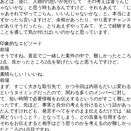
あとは、逆に、人開Pの思いが先行して「その考えは違うんじ
ゃないかな」と思う時もあるんですけど、それもあえて、「じ
ゃあそれでやってごらん、いいんじゃないかな」と。本当にま
ずかったら言いますけど、余裕があったり、やり直すチャンス
がありそうだったら、とりあえずやってみて、そこで経験する
ことを通して気が付けばいいのかなと思っています。
印象的なエピソード
前場
そうですね。直近でご一緒した案件の中で、難しかったところ
2点、良かったところ2点を挙げたいなと思うんですけど。
前島
素晴らしい！いいね。
前場
まず、すごく大きな取引先で、かつ今回は内容もだいぶ変わる
というタイミングだったので、関わる多くのメンバーに対し
て、短い時間で必要情報をお伝えするというのがすごく難しか
ったです。先ほど、事実と自分の考えを分けるという話があっ
たんですけれども、発言すべてをそのまま伝えるだけでは「結
局どういうこと？」となってしまう。どの言葉を引用するか、
それをお伝えすると相手はどう思うのかを考えるのが難しかっ
たところの1点目ですね。