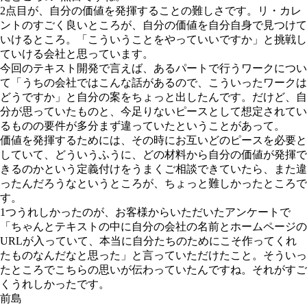
2点目が、自分の価値を発揮することの難しさです。リ・カレ
ントのすごく良いところが、自分の価値を自分自身で見つけて
いけるところ。「こういうことをやっていいですか」と挑戦し
ていける会社と思っています。
今回のテキスト開発で言えば、あるパートで行うワークについ
て「うちの会社ではこんな話があるので、こういったワークは
どうですか」と自分の案をちょっと出したんです。だけど、自
分が思っていたものと、今足りないピースとして想定されてい
るものの要件が多分まず違っていたということがあって。
価値を発揮するためには、その時にお互いどのピースを必要と
していて、どういうふうに、どの材料から自分の価値が発揮で
きるのかという定義付けをうまくご相談できていたら、また違
ったんだろうなというところが、ちょっと難しかったところで
す。
1つうれしかったのが、お客様からいただいたアンケートで
「ちゃんとテキストの中に自分の会社の名前とホームページの
URLが入っていて、本当に自分たちのためにこそ作ってくれ
たものなんだなと思った」と言っていただけたこと。そういっ
たところでこちらの思いが伝わっていたんですね。それがすご
くうれしかったです。
前島