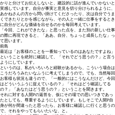
かりと分けてお伝えしないと、建設的に話が進んでいかないと
実感しています。自分が事実と意見を切り分けられるように、
あかねさんの方から問い掛けてくださったり、次は自分でうま
くできたりとかを感じながら、その人と一緒に仕事をするとき
に自分がどんな価値を出せるのかを毎回考えています。
「今回、これができたな」と思った点を、また別の新しい仕事
の際に再現できると、「ああ、自分、ちょっと成長したな」っ
て思います。
前島
最近は「お客様のことを一番知っているのはあなたですよね」
ということを絶対に確認して、「それでどう思うの？」と言う
ようにしています。
というのは、私がいろいろと経験があるから、こういう場合は
こうだろうみたいなふうに考えてしまうので。でも、当然毎回
お客様も状況も違うので、「一般的にはこうなんだけど、今回
はどういうふうに捉えているの？」「それはどう確認してる
の？」「あなたはどう思うの？」ということを聞きます。
それに対する人開Pの返答を、仮にその場での思いつきであっ
たとしても、尊重するようにしています。もしそこで人開P自
身が何か間違ったと思ったら、お客様に確認しに行くと思うの
で、それをやってもらいたいな、と。