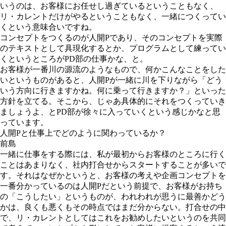
いうのは、お客様にお任せし過ぎているということもなく、
リ・カレントだけがやるということもなく、一緒につくってい
くという意味合いですね。
コンセプトをつくるのが人開Pであり、そのコンセプトを実際
のテキストとして具現化するとか、プログラムとして練ってい
くというところがPD部の仕事かな、と。
お客様が一番川の源流のようなもので、何かこんなことをした
いというものがあると、人開Pが一緒に川を下りながら「どう
いう方向に行きますかね。何に乗って行きますか？」といった
方針を立てる。そこから、じゃあ具体的にそれをつくっていき
ましょうよ、とPD部が徐々に入っていくという感じかなと思
っています。
人開Pと仕事上でどのように関わっているか？
前島
一緒に仕事をする際には、私が最初からお客様のところに行く
ことはあまりなく、社内打合せからスタートすることが多いで
す。それはなぜかというと、お客様の考えや企画コンセプトを
一番分かっているのは人開Pだという前提で、お客様がお持ち
の「こうしたい」というものが、われわれが思うに最善かどう
かは、良くも悪くもその時点ではまだ分からない。打合せの中
で、リ・カレントとしてはこれをお勧めしたいというのを共同