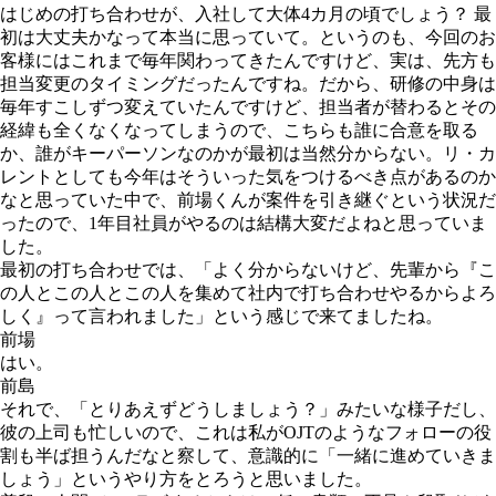
はじめの打ち合わせが、入社して大体4カ月の頃でしょう？ 最
初は大丈夫かなって本当に思っていて。というのも、今回のお
客様にはこれまで毎年関わってきたんですけど、実は、先方も
担当変更のタイミングだったんですね。だから、研修の中身は
毎年すこしずつ変えていたんですけど、担当者が替わるとその
経緯も全くなくなってしまうので、こちらも誰に合意を取る
か、誰がキーパーソンなのかが最初は当然分からない。リ・カ
レントとしても今年はそういった気をつけるべき点があるのか
なと思っていた中で、前場くんが案件を引き継ぐという状況だ
ったので、1年目社員がやるのは結構大変だよねと思っていま
した。
最初の打ち合わせでは、「よく分からないけど、先輩から『こ
の人とこの人とこの人を集めて社内で打ち合わせやるからよろ
しく』って言われました」という感じで来てましたね。
前場
はい。
前島
それで、「とりあえずどうしましょう？」みたいな様子だし、
彼の上司も忙しいので、これは私がOJTのようなフォローの役
割も半ば担うんだなと察して、意識的に「一緒に進めていきま
しょう」というやり方をとろうと思いました。