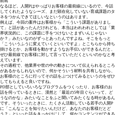
前島
なるほど。人開Pはやっぱりお客様の最前線にいるので、今話
してくれたようなシーズ、まだ顕在化していない育成課題のタ
ネをつかんできてほしいなというのはあります。
例えば、今回の案件はお客様から「こういう課題がありまし
て」と話があったんだけれども、本当はわれわれとしては「業
界状況的に、この課題に手をつけないとまずいんじゃない
か？」みたいなのがずっとあったんですよね。そこをもっと
「こういうふうに変えていくといいですよ」とこちらから持ち
掛けるとか、お客様を動かすようなお手伝いができるんだと、
ぜひ最前線でお客様に対して言っていただくといいのかなと考
えています。
その過程で、他業界や世の中の動きについて伝えられるところ
があるかもしれないので、何かそういう材料を共有しながら、
お客様のところに行ってその話をぶつけてみるというのをぜひ
してもらえると良いですね。
PD部としていろいろなプログラムをつくったり、お客様のお
話を伺っているときに、漠然と「最近の5年目ぐらいって、ど
うなのかな」みたいなことをふと聞いてみたくなる時があるん
です。そういったときに、たくさん活動している若手の人開P
に「こんなことを知りたいんだけど、あなたのお客様だとど
う？」といった話をきっかけにして、何かコンテンツができる