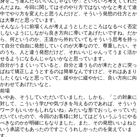
身をこう運んだらいいんじゃないか」といろいろ考えてくれた
んだよね。今回に関してはそのやり方ではないかなと考えて途
中でやり方を変えたと思うんだけど、そういう発想の仕方とか
は大事だと思っています。
そんなふうに前場くんが考えようとしたところはなるべく否定
しないようにしながら良き方向に導いてあげたいですね。だか
ら、何というのか、王道から外れていてもそういう思考を持っ
て自分で自由に発想していくのが大事なので、尊重したい。そ
のうち、人と違う発想だけど、それいいじゃんってうまく活か
せるようになるんじゃないかなと思っています。
自分がうまくいっていると、自分と違うものが来たときに突っ
ぱねて矯正しようとするのは簡単なんですけど、それはあまり
したくないなと思っていて。緩やかに緩やかに、良い方向に向
かわせてあげたいなと。
前場
いやあ、そうしていただいていました。しかも、「この対象に
対して、こういう学びや気づきを与えるのであれば、そういう
ワークもいいかもしれないね」みたいな形でおっしゃっていた
だいていたので、今回のお客様に対してはどういうふうにやる
べきなのかが明確にもなりました。また、その発想いいよねと
いう承認でもあったのですごくうれしかったのを覚えていま
す。