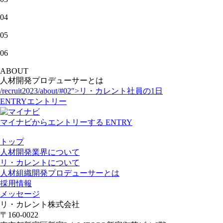
04
05
06
ABOUT
人材開発プロデューサーとは
/recruit2023/about/#02″>リ・カレント社員の1日
ENTRY
エントリー
マイナビ
からエントリーする
ENTRY
トップ
人材開発業界について
リ・カレントについて
人材組織開発プロデューサーとは
採用情報
メッセージ
リ・カレント株式会社
〒160-0022