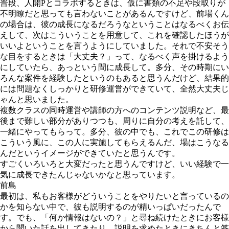
普段、人開Pとコラボするときは、仮に書類の不足や段取りが
不明瞭だと思っても言わないことがあるんですけど、前場くん
の場合は、彼の成長になるだろうなということはなるべくお伝
えして、次はこういうことを用意して、これを確認したほうが
いいよということを言うようにしていました。それで不安そう
な目をするときは「大丈夫？」って、なるべく声を掛けるよう
にしていたら、あっという間に成長して。多分、その時期にい
ろんな案件を経験したというのもあると思うんだけど、結果的
には問題なくしっかりと研修運営ができていて、全然大丈夫じ
ゃんと思いました。
複数クラスの同時運営や講師の方へのコンテンツ説明など、最
後まで難しい部分がありつつも、周りに自分の考えを託して、
一緒にやってもらって。多分、彼の中でも、これでこの研修は
こういう風に、この人に実施してもらえるんだ、場はこうなる
んだというイメージができていたと思うんです。
すごくいろいろと大変だったと思うんですけど、いい経験で一
気に成長できたんじゃないかなと思っています。
前島
最初は、私もお客様がどういうことをやりたいと言っているの
かを知らない中で、彼も説明するのが精いっぱいだったんで
す。でも、「何か情報はないの？」と尋ね続けたときにお客様
から聞いた話を出してきたり、説明を求めたときにきちんと答