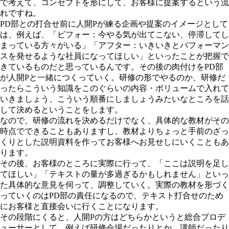
で考えて、コンセプトを形にして、お客様に提案するという流
れですね。
PD部との打合せ前に人開Pが練る企画や提案のイメージとして
は、例えば、「ビフォー：今やる気が出てこない、停滞してし
まっている方々がいる」「アフター：いきいきとパフォーマン
スを発せるような社員になってほしい」といったことが把握で
きているものだと思っているんです。その後の肉付けをPD部
が人開Pと一緒につくっていく。研修の形でやるのか、研修だ
ったらこういう知識をこのぐらいの内容・ボリュームで入れて
いきましょう、こういう順番にしましょうみたいなところを話
して決めるということをします。
なので、研修の流れを決めるだけでなく、具体的な教材がその
時点でできることもありますし、教材よりちょっと手前のざっ
くりとした説明資料を作ってお客様へお見せしにいくこともあ
ります。
その後、お客様のところに実際に行って、「ここは説明を足し
てほしい」「テキストの量が多過ぎるかもしれません」といっ
た具体的な意見を伺って、調整していく。実際の教材を形づく
っていくのはPD部の責任になるので、テキスト打合せのため
にお客様と直接会いに行くことになります。
その段階にくると、人開Pの方はどちらかというと総合プロデ
ューサーとして、例えば研修会場だったりとか、講師だったり