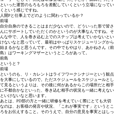
といった運営のもろもろを差配していくという立場になってい
くという感じですね。
人開Pと仕事上でどのように関わっているか？
前場
自分自身のできることはまだ少ないので、どういった形で皆さ
んにサポートしていただくのかというのが大事なんですね。そ
んな中で、人を巻き込む上でのステップは考えていかないとい
けないなと思っていて、最初はやっぱりスケジューリングから
始まるかなと思うんです。その中でもやはり、あかねさん（前
島）はワーキングマザーというところがあって。
前島
というと？
前場
というのも、リ・カレントはライフワークシナジーという観点
を大事にしているので。ただスケジュールをスケジュールとし
て見るというよりは、その後に何があるからこの場所だと相手
に不都合かなといった、巻き込む相手の状況も一緒に考えない
といけないなと思います。
あとは、PD部の方と一緒に研修を考えていく際にとても大切
なのは、お客様の発言や状況、「これが事実です」というとこ
ろをお伝えすること。そのうえで、自分の意見を事実とはしっ