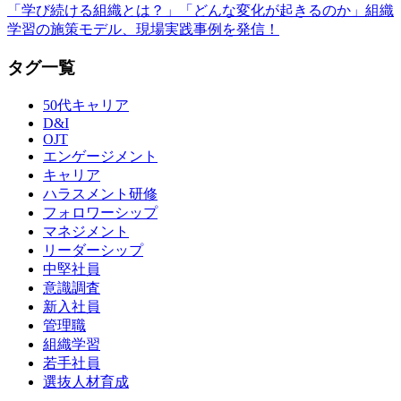
「学び続ける組織とは？」「どんな変化が起きるのか」組織
学習の施策モデル、現場実践事例を発信！
タグ一覧
50代キャリア
D&I
OJT
エンゲージメント
キャリア
ハラスメント研修
フォロワーシップ
マネジメント
リーダーシップ
中堅社員
意識調査
新入社員
管理職
組織学習
若手社員
選抜人材育成