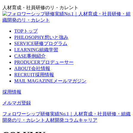
人材育成・社員研修のリ・カレント
TOP
トップ
PHILOSOPHY
想いと強み
SERVICE
研修プログラム
LEARNING
組織学習
CASE
事例紹介
PRODUCER
プロデューサー
ABOUT
会社情報
RECRUIT
採用情報
MAIL MAGAZINE
メールマガジン
採用情報
メルマガ登録
フォロワーシップ研修実績No.1｜人材育成・社員研修・組織
開発のリ・カレント
人材開発コラム
キャリア