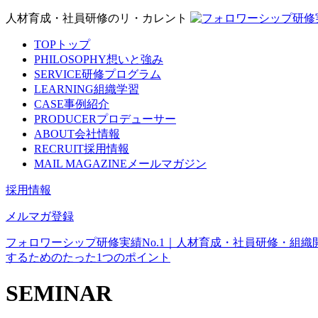
人材育成・社員研修のリ・カレント
TOP
トップ
PHILOSOPHY
想いと強み
SERVICE
研修プログラム
LEARNING
組織学習
CASE
事例紹介
PRODUCER
プロデューサー
ABOUT
会社情報
RECRUIT
採用情報
MAIL MAGAZINE
メールマガジン
採用情報
メルマガ登録
フォロワーシップ研修実績No.1｜人材育成・社員研修・組織
するためのたった1つのポイント
SEMINAR