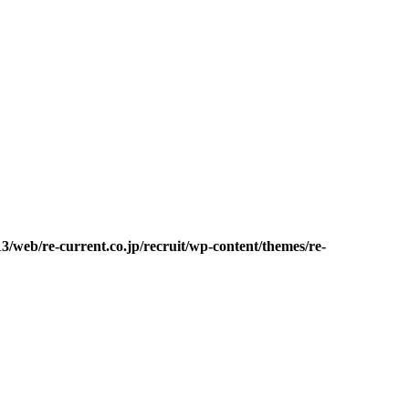
3/web/re-current.co.jp/recruit/wp-content/themes/re-