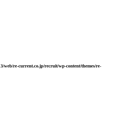
3/web/re-current.co.jp/recruit/wp-content/themes/re-