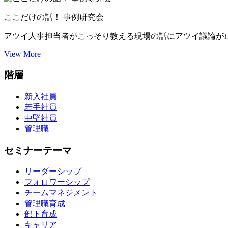
ここだけの話！ 事例研究会
アツイ人事担当者がこっそり教える現場の話にアツイ議論が
View More
階層
新入社員
若手社員
中堅社員
管理職
セミナーテーマ
リーダーシップ
フォロワーシップ
チームマネジメント
管理職育成
部下育成
キャリア