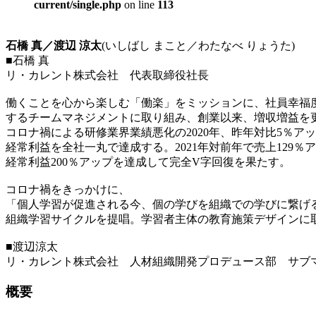
current/single.php
on line
113
石橋 真／渡辺 涼太
(いしばし まこと／わたなべ りょうた)
■石橋 真
リ・カレント株式会社 代表取締役社長
働くことを心から楽しむ「働楽」をミッションに、社員幸福
するチームマネジメントに取り組み、創業以来、増収増益を
コロナ禍による研修業界業績悪化の2020年、昨年対比5％ア
経常利益を全社一丸で達成する。2021年対前年で売上129％
経常利益200％アップを達成して完全V字回復を果たす。
コロナ禍をきっかけに、
「個人学習が促進される今、個の学びを組織での学びに繋げ
組織学習サイクルを提唱。学習者主体の教育施策デザインに
■渡辺涼太
リ・カレント株式会社 人材組織開発プロデュース部 サブ
概要