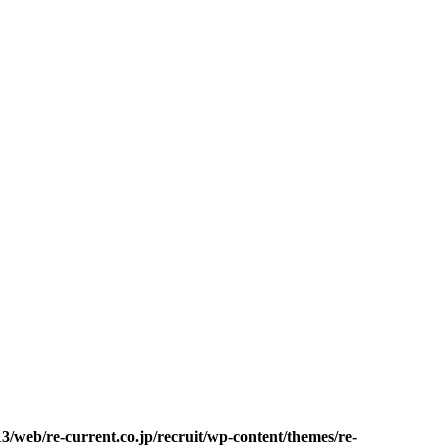
。
3/web/re-current.co.jp/recruit/wp-content/themes/re-