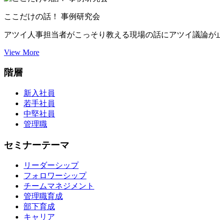
ここだけの話！ 事例研究会
アツイ人事担当者がこっそり教える現場の話にアツイ議論が
View More
階層
新入社員
若手社員
中堅社員
管理職
セミナーテーマ
リーダーシップ
フォロワーシップ
チームマネジメント
管理職育成
部下育成
キャリア