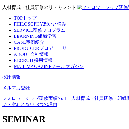
人材育成・社員研修のリ・カレント
TOP
トップ
PHILOSOPHY
想いと強み
SERVICE
研修プログラム
LEARNING
組織学習
CASE
事例紹介
PRODUCER
プロデューサー
ABOUT
会社情報
RECRUIT
採用情報
MAIL MAGAZINE
メールマガジン
採用情報
メルマガ登録
フォロワーシップ研修実績No.1｜人材育成・社員研修・組織
い・変われない“3つの理由
SEMINAR