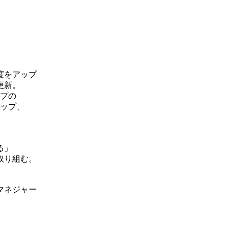
度をアップ
更新。
ップの
アップ、
る」
取り組む。
マネジャー