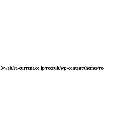
3/web/re-current.co.jp/recruit/wp-content/themes/re-