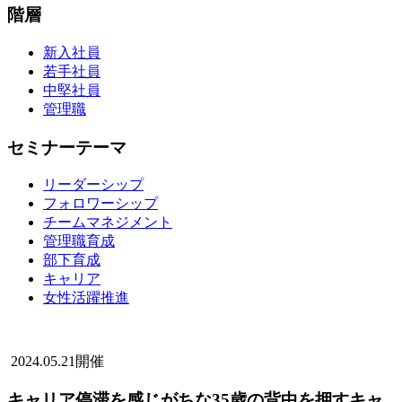
階層
新入社員
若手社員
中堅社員
管理職
セミナーテーマ
リーダーシップ
フォロワーシップ
チームマネジメント
管理職育成
部下育成
キャリア
女性活躍推進
2024.05.21開催
キャリア停滞を感じがちな35歳の背中を押すキャ