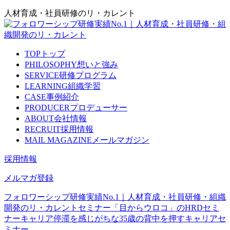
人材育成・社員研修のリ・カレント
TOP
トップ
PHILOSOPHY
想いと強み
SERVICE
研修プログラム
LEARNING
組織学習
CASE
事例紹介
PRODUCER
プロデューサー
ABOUT
会社情報
RECRUIT
採用情報
MAIL MAGAZINE
メールマガジン
採用情報
メルマガ登録
フォロワーシップ研修実績No.1｜人材育成・社員研修・組織
開発のリ・カレント
セミナー
「目からウロコ」のHRDセミ
ナー
キャリア停滞を感じがちな35歳の背中を押すキャリアセ
ミナー