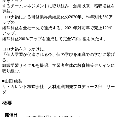
度をアップ
するチームマネジメントに取り組み、創業以来、増収増益を
更新。
コロナ禍による研修業界業績悪化の2020年、昨年対比5％ア
ップの
経常利益を全社一丸で達成する。2021年対前年で売上129％
アップ、
経常利益200％アップを達成して完全V字回復を果たす。
コロナ禍をきっかけに、
「個人学習が促進される今、個の学びを組織での学びに繋げ
る」
組織学習サイクルを提唱。学習者主体の教育施策デザインに
取り組む。
■山田 絵梨
リ・カレント株式会社 人材組織開発プロデュース部 リー
ダー
概要
開催日