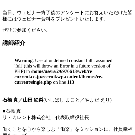
当日、ウェビナー終了後のアンケートにお答えいただけた皆
様にはウェビナー資料をプレゼントいたします。
ぜひご参加ください。
講師紹介
Warning
: Use of undefined constant full - assumed
'full' (this will throw an Error in a future version of
PHP) in
/home/users/2/6976613/web/re-
current.co.jp/recruit/wp-content/themes/re-
current/single.php
on line
113
石橋 真／山田 絵梨
(いしばし まこと／やまだ えり)
■石橋 真
リ・カレント株式会社 代表取締役社長
働くことを心から楽しむ「働楽」をミッションに、社員幸福