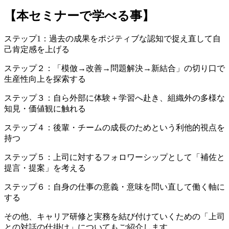
【本セミナーで学べる事】
ステップ1：過去の成果をポジティブな認知で捉え直して自
己肯定感を上げる
ステップ２：「模倣→改善→問題解決→新結合」の切り口で
生産性向上を探索する
ステップ３：自ら外部に体験＋学習へ赴き、組織外の多様な
知見・価値観に触れる
ステップ４：後輩・チームの成長のためという利他的視点を
持つ
ステップ５：上司に対するフォロワーシップとして「補佐と
提言・提案」を考える
ステップ６：自身の仕事の意義・意味を問い直して働く軸に
する
その他、キャリア研修と実務を結び付けていくための「上司
との対話の仕掛け」についてもご紹介します。