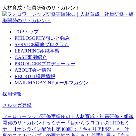
人材育成・社員研修のリ・カレント
TOP
トップ
PHILOSOPHY
想いと強み
SERVICE
研修プログラム
LEARNING
組織学習
CASE
事例紹介
PRODUCER
プロデューサー
ABOUT
会社情報
RECRUIT
採用情報
MAIL MAGAZINE
メールマガジン
採用情報
メルマガ登録
フォロワーシップ研修実績No.1｜人材育成・社員研修・組織
開発のリ・カレント
セミナー
「目からウロコ」のHRDセミ
ナー
【オンライン配信】第408回：「キャリア開発」×「仕
事のスキルアップ」の両立軸で考える！ 若手社員が「自ら