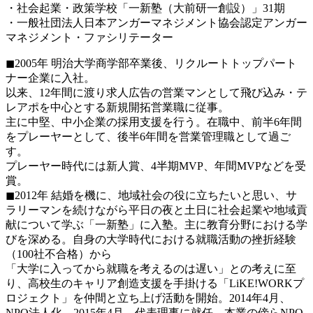
・社会起業・政策学校「一新塾（大前研一創設）」31期
・一般社団法人日本アンガーマネジメント協会認定アンガー
マネジメント・ファシリテーター
◼2005年 明治大学商学部卒業後、リクルートトップパート
ナー企業に入社。
以来、12年間に渡り求人広告の営業マンとして飛び込み・テ
レアポを中心とする新規開拓営業職に従事。
主に中堅、中小企業の採用支援を行う。在職中、前半6年間
をプレーヤーとして、後半6年間を営業管理職として過ご
す。
プレーヤー時代には新人賞、4半期MVP、年間MVPなどを受
賞。
◼2012年 結婚を機に、地域社会の役に立ちたいと思い、サ
ラリーマンを続けながら平日の夜と土日に社会起業や地域貢
献について学ぶ「一新塾」に入塾。主に教育分野における学
びを深める。自身の大学時代における就職活動の挫折経験
（100社不合格）から
「大学に入ってから就職を考えるのは遅い」との考えに至
り、高校生のキャリア創造支援を手掛ける「LiKE!WORKプ
ロジェクト」を仲間と立ち上げ活動を開始。2014年4月、
NPO法人化。2015年4月、代表理事に就任。本業の傍らNPO