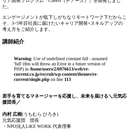
リア開発プログラム『Cheers（チアーズ）』を開発しまし
た。
エンゲージメントが低下しがちなリモートワーク下だからこ
そ、3~5年目社員に届けたいキャリア開発×スキルアップの
考え方をご紹介します。
講師紹介
Warning
: Use of undefined constant full - assumed
'full' (this will throw an Error in a future version of
PHP) in
/home/users/2/6976613/web/re-
current.co.jp/recruit/wp-content/themes/re-
current/single.php
on line
113
若手を育てるマネージャーを応援し、未来を届ける＼元気応
援団長／
内村 広樹
(うちむら ひろき)
元気応援団 団長
・NPO法人LiKE WORK 代表理事