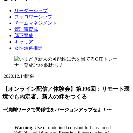
リーダーシップ
フォロワーシップ
チームマネジメント
管理職育成
部下育成
キャリア
女性活躍推進
2020.12.14開催
【オンライン配信／体験会】第396回：リモート環
境でも内定者、新人の絆をつくる
〜演劇ワークで関係性をバージョンアップせよ！〜
Warning
: Use of undefined constant full - assumed
'full' (this will throw an Error in a future version of