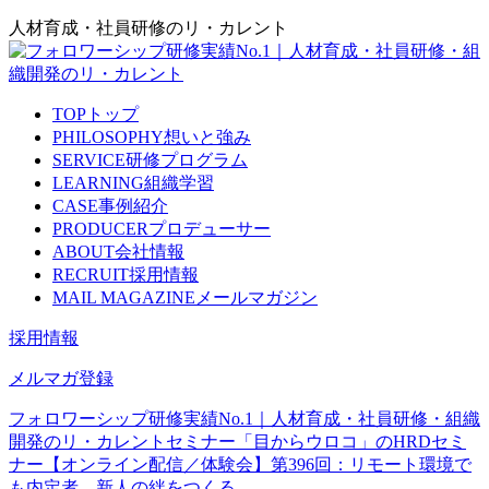
人材育成・社員研修のリ・カレント
TOP
トップ
PHILOSOPHY
想いと強み
SERVICE
研修プログラム
LEARNING
組織学習
CASE
事例紹介
PRODUCER
プロデューサー
ABOUT
会社情報
RECRUIT
採用情報
MAIL MAGAZINE
メールマガジン
採用情報
メルマガ登録
フォロワーシップ研修実績No.1｜人材育成・社員研修・組織
開発のリ・カレント
セミナー
「目からウロコ」のHRDセミ
ナー
【オンライン配信／体験会】第396回：リモート環境で
も内定者、新人の絆をつくる