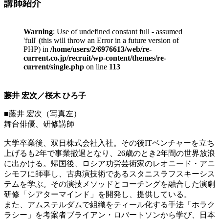
講師紹介
Warning
: Use of undefined constant full - assumed
'full' (this will throw an Error in a future version of
PHP) in
/home/users/2/6976613/web/re-
current.co.jp/recruit/wp-content/themes/re-
current/single.php
on line
113
藤井 宏次／桜木 ひろ子
■藤井 宏次（写真左）
舞台俳優、研修講師
大学卒業後、双日株式会社入社。その後ITベンチャーを立ち
上げるも2年で事業撤退となり、26歳のとき2年間の世界放浪
に出かける。帰国後、ロシア功労芸術家のレオニード・アニ
シモフに師事し、古典演技術であるスタニスラフスキーシス
テムを学ぶ。その演技メソッドとコーチングを融合した演劇
研修「シアターマインド」を開発し、提供している。
また、アムステルダムで組織をティール化する手法「ホラク
ラシー」を考案者ブライアン・ロバートソンから学び、日本