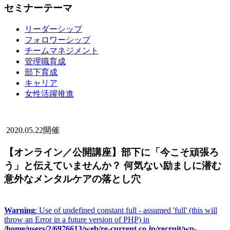
セミナーテーマ
リーダーシップ
フォロワーシップ
チームマネジメント
管理職育成
部下育成
キャリア
女性活躍推進
2020.05.22開催
【オンライン／公開講座】部下に「今こそ頑張ろ
う」と伝えていませんか？ 何気ない励ましに潜む
意外なメンタルケアの落とし穴
Warning
: Use of undefined constant full - assumed 'full' (this will
throw an Error in a future version of PHP) in
/home/users/2/6976613/web/re-current.co.jp/recruit/wp-