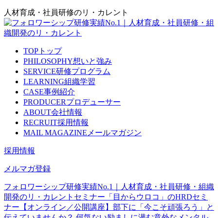
人材育成・社員研修のリ・カレント
TOP
トップ
PHILOSOPHY
想いと強み
SERVICE
研修プログラム
LEARNING
組織学習
CASE
事例紹介
PRODUCER
プロデューサー
ABOUT
会社情報
RECRUIT
採用情報
MAIL MAGAZINE
メールマガジン
採用情報
メルマガ登録
フォロワーシップ研修実績No.1｜人材育成・社員研修・組織
開発のリ・カレント
セミナー
「目からウロコ」のHRDセミ
ナー
【オンライン／公開講座】部下に「今こそ頑張ろう」と
伝えていませんか？ 何気ない励ましに潜む意外なメンタル