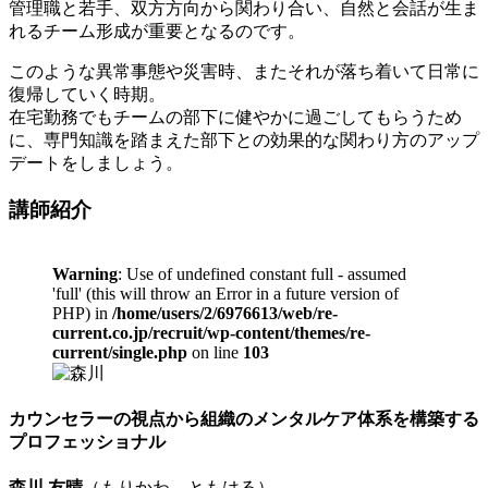
管理職と若手、双方方向から関わり合い、自然と会話が生ま
れるチーム形成が重要となるのです。
このような異常事態や災害時、またそれが落ち着いて日常に
復帰していく時期。
在宅勤務でもチームの部下に健やかに過ごしてもらうため
に、専門知識を踏まえた部下との効果的な関わり方のアップ
デートをしましょう。
講師紹介
Warning
: Use of undefined constant full - assumed
'full' (this will throw an Error in a future version of
PHP) in
/home/users/2/6976613/web/re-
current.co.jp/recruit/wp-content/themes/re-
current/single.php
on line
103
カウンセラーの視点から組織のメンタルケア体系を構築する
プロフェッショナル
森川 友晴
（もりかわ ともはる）