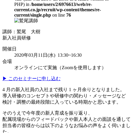
PHP) in
/home/users/2/6976613/web/re-
current.co.jp/recruit/wp-content/themes/re-
current/single.php
on line
76
講師：鷲尾 大樹
新入社員研修
開催日
2020年03月11日(水) 13:30~16:30
会場
オンラインにて実施（Zoomを使用します）
▶ このセミナーに申し込む
4 月の新入社員の入社まで残り 1 ヶ月余りとなりました。
導入研修のコンセプトや研修中の関わり・メッセージなど
検討・調整の最終段階に入っている時期かと思います。
そのうえで今年度の新人育成を振り返り、
配属現場からのフィードバックや新人本人との面談を通して
担当者の皆様からは以下のようなお悩みの声をよく伺いまし
た。