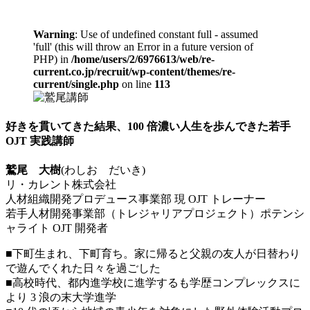
Warning
: Use of undefined constant full - assumed
'full' (this will throw an Error in a future version of
PHP) in
/home/users/2/6976613/web/re-
current.co.jp/recruit/wp-content/themes/re-
current/single.php
on line
113
好きを貫いてきた結果、100 倍濃い人生を歩んできた若手
OJT 実践講師
鷲尾 大樹
(わしお だいき)
リ・カレント株式会社
人材組織開発プロデュース事業部 現 OJT トレーナー
若手人材開発事業部（トレジャリアプロジェクト）ポテンシ
ャライト OJT 開発者
■下町生まれ、下町育ち。家に帰ると父親の友人が日替わり
で遊んでくれた日々を過ごした
■高校時代、都内進学校に進学するも学歴コンプレックスに
より 3 浪の末大学進学