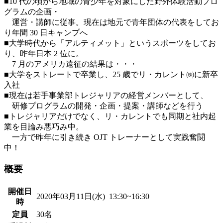
■10 代の頃から地域の青少年を対象にした野外体験活動プロ
グラムの企画・
運営・講師に従事。現在は地元で青年団体の代表をしてお
り年間 30 日キャンプへ
■大学時代から「アルティメット」というスポーツをしてお
り、昨年日本 2 位に。
7 月のアメリカ遠征の結果は・・・
■大学をストレートで卒業し、25 歳でリ・カレント㈱に新卒
入社
■現在は若手事業部トレジャリアの経営メンバーとして、
研修プログラムの開発・企画・提案・講師などを行う
■トレジャリアだけでなく、リ・カレントでも同期と社内起
業を目論み悪巧み中。
一方で昨年に引き続き OJT トレーナーとして実践奮闘
中！
概要
開催日
2020年03月11日(水) 13:30~16:30
時
定員
30名