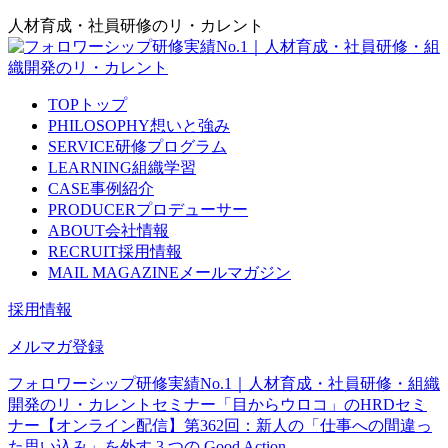
人材育成・社員研修のリ・カレント
TOP
トップ
PHILOSOPHY
想いと強み
SERVICE
研修プログラム
LEARNING
組織学習
CASE
事例紹介
PRODUCER
プロデューサー
ABOUT
会社情報
RECRUIT
採用情報
MAIL MAGAZINE
メールマガジン
採用情報
メルマガ登録
フォロワーシップ研修実績No.1｜人材育成・社員研修・組織
開発のリ・カレント
セミナー
「目からウロコ」のHRDセミ
ナー
【オンライン配信】第362回：新人の「仕事への間違っ
た思い込み」を外す 3 つの Good Action