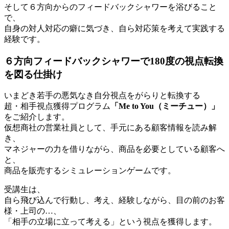
そして６方向からのフィードバックシャワーを浴びること
で、
自身の対人対応の癖に気づき、自ら対応策を考えて実践する
経験です。
６方向フィードバックシャワーで180度の視点転換
を図る仕掛け
いまどき若手の悪気なき自分視点をがらりと転換する
超・相手視点獲得プログラム
「Me to You（ミーチュー）」
をご紹介します。
仮想商社の営業社員として、手元にある顧客情報を読み解
き、
マネジャーの力を借りながら、商品を必要としている顧客へ
と、
商品を販売するシミュレーションゲームです。
受講生は、
自ら飛び込んで行動し、考え、経験しながら、目の前のお客
様・上司の…、
「相手の立場に立って考える」という視点を獲得します。