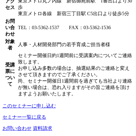
東京メトロ丸ノ内線 新宿御苑前駅 1番出口より30
アク
歩
セス
東京メトロ各線 新宿三丁目駅 C5出口より徒歩5分
お問
い合
TEL：03-5362-1537 FAX：03-5362-1536
わせ
対象
人事・人材開発部門の若手育成ご担当者様
者
セミナー開催日約1週間前に受講案内についてご連絡
致します。
受講
お申し込み多数の場合は、抽選結果のご連絡と変え
票に
させて頂きますのでご了承ください。
つい
尚、セミナー開催日1週間前を過ぎても当社より連絡
て
が無い場合は、恐れ入りますがその旨ご連絡を頂け
ますようお願いたします。
このセミナーに申し込む
セミナー一覧に戻る
お問い合わせ
資料請求