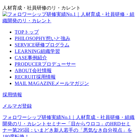
人材育成・社員研修のリ・カレント
TOP
トップ
PHILOSOPHY
想いと強み
SERVICE
研修プログラム
LEARNING
組織学習
CASE
事例紹介
PRODUCER
プロデューサー
ABOUT
会社情報
RECRUIT
採用情報
MAIL MAGAZINE
メールマガジン
採用情報
メルマガ登録
フォロワーシップ研修実績No.1｜人材育成・社員研修・組織
開発のリ・カレント
セミナー
「目からウロコ」のHRDセミ
ナー
第295回：いまどき新人若手の「悪気なき自分視点」を
180度転換！