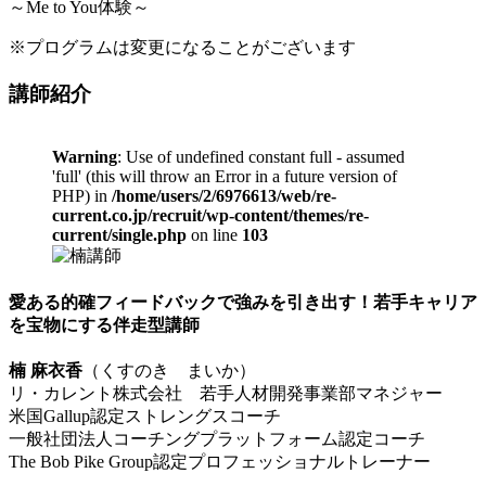
～Me to You体験～
※プログラムは変更になることがございます
講師紹介
Warning
: Use of undefined constant full - assumed
'full' (this will throw an Error in a future version of
PHP) in
/home/users/2/6976613/web/re-
current.co.jp/recruit/wp-content/themes/re-
current/single.php
on line
103
愛ある的確フィードバックで強みを引き出す！若手キャリア
を宝物にする伴走型講師
楠 麻衣香
（くすのき まいか）
リ・カレント株式会社 若手人材開発事業部マネジャー
米国Gallup認定ストレングスコーチ
一般社団法人コーチングプラットフォーム認定コーチ
The Bob Pike Group認定プロフェッショナルトレーナー