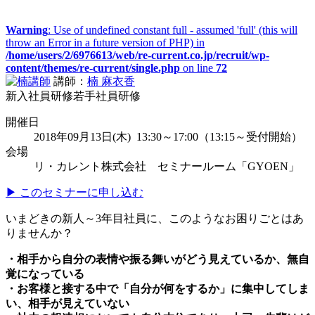
Warning
: Use of undefined constant full - assumed 'full' (this will
throw an Error in a future version of PHP) in
/home/users/2/6976613/web/re-current.co.jp/recruit/wp-
content/themes/re-current/single.php
on line
72
講師：
楠 麻衣香
新入社員研修
若手社員研修
開催日
2018年09月13日(木) 13:30～17:00（13:15～受付開始）
会場
リ・カレント株式会社 セミナールーム「GYOEN」
▶ このセミナーに申し込む
いまどきの新人～3年目社員に、このようなお困りごとはあ
りませんか？
・相手から自分の表情や振る舞いがどう見えているか、無自
覚になっている
・お客様と接する中で「自分が何をするか」に集中してしま
い、相手が見えていない