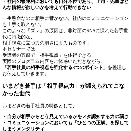
・社内の報連相においても自分本位であり、上司・先輩はど
んな情報が欲しいかを考えて行動できない
一生懸命なのに相手に響かない。社内のコミュニケーション
も上手く取れない。
このような「ズレ」の原因は、非対面のSNSに慣れた若手世
代に特徴的な、
相手視点に立つ力の弱さによるものです。
本セミナーでは、
受講者の五感で「相手視点」を体得できる、
実際のプログラム内容をご体感いただきながら、
「若手社員の相手視点を強化する3つのポイント」
を整理し
お伝えしていきます。
いまどき若手は「相手視点力」が鍛えられてこな
かった世代
いまどきの若手社員の特徴として、
・自分が相手からどう見えているかをメタ認知する力の弱さ
・コミュニケーションにおいても「ひとつの正解」を探して
しまうメンタリティ