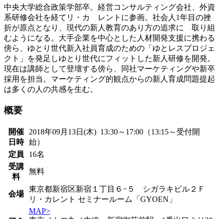
中央大学総合政策学部卒。経営コンサルティング会社、外資
系研修会社を経てリ・カ レントに参画。社会人1年目の挫
折が原点となり、現代の新人教育のあり方の追求に 取り組
むようになる。大手企業を中心とした人材開発支援に携わる
傍ら、ゆとり世代新入社員育成のための「ゆとレスプロジェ
クト」を発足しゆとり世代にフィットした新人研修を開発。
現在は講師として登壇する傍ら、同社マーケティングや新卒
採用を担当。マーケティング的観点からの新人育成問題提起
は多くの人の共感を生む。
概要
開催
2018年09月13日(木) 13:30～17:00（13:15～受付開
日時
始）
定員
16名
受講
無料
料
東京都新宿区新宿１丁目６−５ シガラキビル２Ｆ
会場
リ・カレント セミナールーム「GYOEN」
MAP>