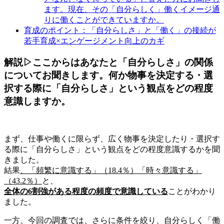
ます。現在、その「自分らしく」働くイメージ通
りに働くことができていますか。
育成のポイント：「自分らしさ」と「働く」の接続が
若手育成×エンゲージメント向上のカギ
解説▷ここからはあなたと「自分らしさ」の関係
についてお聞きします。何か物事を決定する・選
択する際に「自分らしさ」という観点をどの程度
意識しますか。
まず、仕事や働くに限らず、広く物事を決定したり・選択す
る際に「自分らしさ」という観点をどの程度意識するかを聞
きました。
結果
、「頻繁に意識する」（18.4％）「時々意識する」
（43.2％）
と、
全体の6割強がある程度の頻度で意識している
ことがわかり
ました。
一方、今回の調査では、さらに条件を絞り、自分らしく「働