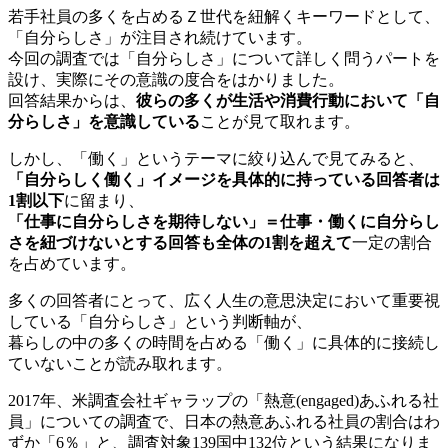
若手社員の多くを占めるＺ世代を紐解くキーワードとして、
「自分らしさ」が注目され続けています。
今回の調査では「自分らしさ」について詳しく問うパートを
設け、実際にその意識の度合をはかりました。
回答結果からは、
彼らの多くが生活や消費行動において「自
分らしさ」を意識している
ことが見て取れます。
しかし、「働く」というテーマに絞り込んで見てみると、
「自分らしく働く」イメージを具体的に持っている回答者は
1割以下
に留まり、
「仕事に自分らしさを期待しない」＝仕事・働くに自分らし
さを紐づけないとする回答も全体の1割を超えて
一定の割合
を占めています。
多くの回答者にとって、広く人生の意思決定において重要視
している「自分らしさ」という判断軸が、
暮らしの中の多くの時間を占める「働く」に具体的に接続し
ていないことが読み取れます。
2017年、米調査会社ギャラップの「熱意(engaged)あふれる社
員」についての調査で、日本の熱意あふれる社員の割合はわ
ずか「6％」と、調査対象139国中132位という結果になりま