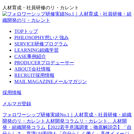
人材育成・社員研修のリ・カレント
TOP
トップ
PHILOSOPHY
想いと強み
SERVICE
研修プログラム
LEARNING
組織学習
CASE
事例紹介
PRODUCER
プロデューサー
ABOUT
会社情報
RECRUIT
採用情報
MAIL MAGAZINE
メールマガジン
採用情報
メルマガ登録
フォロワーシップ研修実績No.1｜人材育成・社員研修・組織
開発のリ・カレント
人材開発コラム
リ・カレント、人材開
発・組織開発コラム
【2022若手意識調査：徹底解説②】「自
分らしさ」意識は6割強も「自分らしく働く」具体イメージ