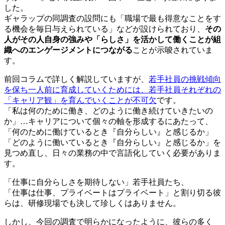
した。
ギャラップの同調査の設問にも「職場で最も得意なことをす
る機会を毎日与えられている」などが設けられており、
その
人がその人自身の強みや「らしさ」を活かして働くことが組
織へのエンゲージメントにつながる
ことが示唆されていま
す。
前回コラムで詳しく解説していますが、
若手社員の挑戦傾向
を保ち一人前に育成していくためには、若手社員それぞれの
「キャリア観」を育んでいくことが不可欠
です。
「私は何のために働き、どのように働き続けていきたいの
か」…キャリアについて個々の軸を形成するにあたって、
「何のために働けているとき『自分らしい』と感じるか」
「どのように働いているとき『自分らしい』と感じるか」を
見つめ直し、日々の業務の中で言語化していく必要がありま
す。
「仕事に自分らしさを期待しない」若手社員たち、
「仕事は仕事、プライベートはプライベート」と割り切る彼
らは、研修現場でも決して珍しくはありません。
しかし、今回の調査で明らかになったように、彼らの多く