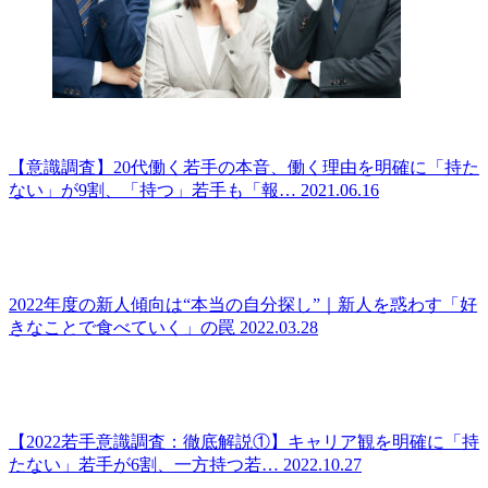
【意識調査】20代働く若手の本音、働く理由を明確に「持た
ない」が9割、「持つ」若手も「報…
2021.06.16
2022年度の新人傾向は“本当の自分探し”｜新人を惑わす「好
きなことで食べていく」の罠
2022.03.28
【2022若手意識調査：徹底解説①】キャリア観を明確に「持
たない」若手が6割、一方持つ若…
2022.10.27